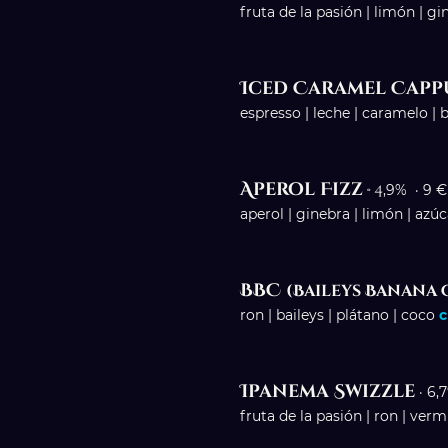
fruta de la pasión | limón | gi
Iced Caramel Cap
espresso | leche | caramelo | b
Aperol Fizz
·
4
,9% · 9 €
aperol | ginebra | limón | azú
BBC
(Baileys Banana
ron | baileys | plátano | coco
c
Ipanema Swizzle
· 6,
fruta de la pasión | ron | ver