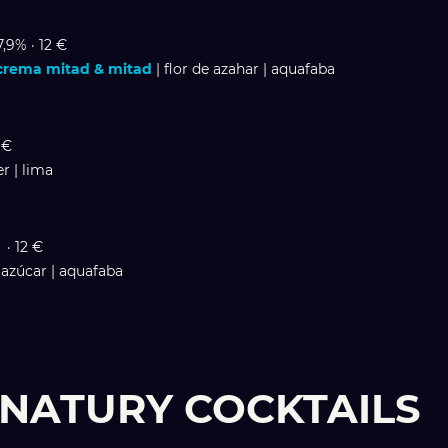
7,9% · 12 €
crema mitad & mitad
| flor de azahar | aquafaba
 €
r | lima
 · 12 €
 azúcar | aquafaba
GNATURY COCKTAILS