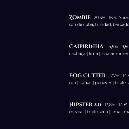
Zombie
· 20,3% · 16 €
(máx.
ron de cuba, trinidad, barbad
Caipirinha
· 14,9% · 9,5
cachaça | lima | azúcar more
Fog Cutter
· 17,7% · 14
ron | coñac | genever | triple s
Hipster
2.0
· 13,8% · 14 €
mezcal | triple seco | lima | 