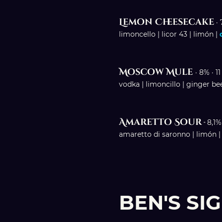
Lemon Cheesecake
· 
limoncello | licor 43 | limón |
Moscow Mule
· 8% · 11
vodka | limoncillo | ginger bee
Amaretto Sour
·
8,1%
amaretto di saronno | limón |
BEN'S SI