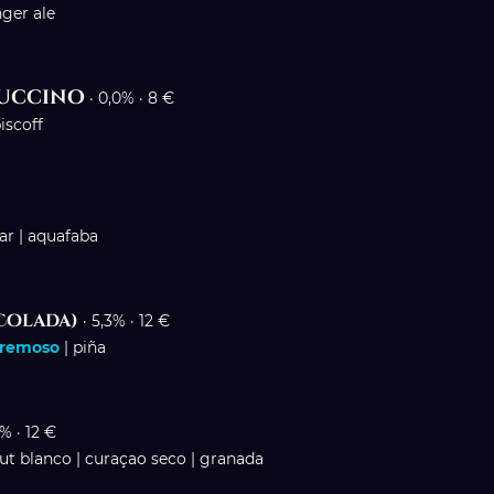
nger ale
puccino
· 0,0% · 8 €
iscoff
car | aquafaba
 Colada)
· 5,3% · 12 €
remoso
| piña
7% · 12 €
mut blanco | curaçao seco | granada