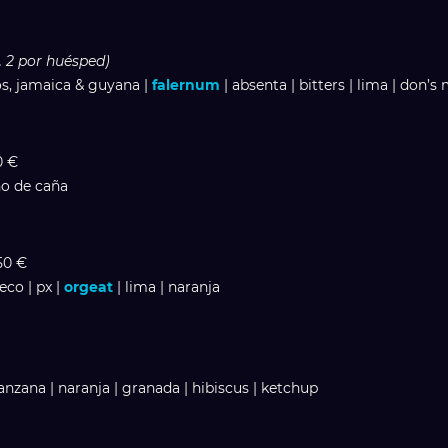
 2 por huésped)
os, jamaica & guyana |
falernum
| absenta | bitters | lima | don’s
0 €
no de caña
,50 €
eco | px |
orgeat
| lima | naranja
manzana | naranja | granada | hibiscus | ketchup