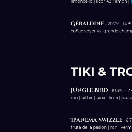
limoncello | licor 43 | limón |
Géraldine
· 20,7% · 14 €
coñac voyer vs 'grande champ
TIKI & T
JUngle Bird
· 10,3% · 12
ron | bitter | piña | lima | a
Ipanema Swizzle
· 6,
fruta de la pasión | ron | ver