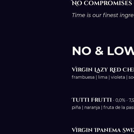
No compromises 
Time is our finest ingre
NO & LO
Virgin Lazy Red Che
frambuesa | lima | violeta | s
Tutti Frutti
· 0,0% · 7,
piña | naranja | fruta de la p
Virgin Ipanema Swi