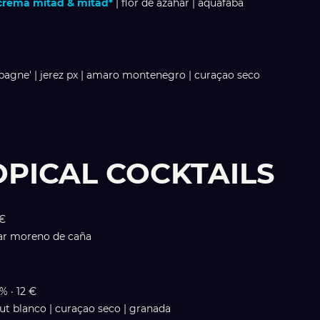
crema mitad & mitad*
| flor de azahar | aquafaba
agne' | jerez px | amaro montenegro | curaçao seco
ROPICAL COCKTAILS
 €
zúcar moreno de caña
7% · 12 €
mut blanco | curaçao seco | granada