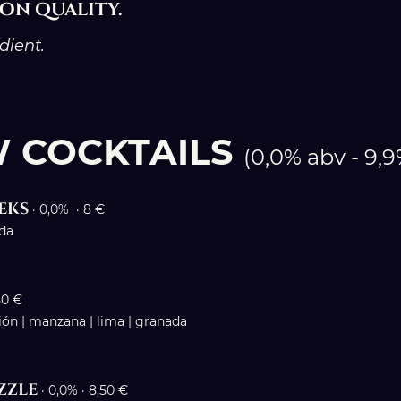
on quality.
dient.
W COCKTAILS
(0,0% abv - 9,
eks
· 0,0% · 8 €
oda
50 €
asión | manzana | lima | granada
zzle
· 0,0% · 8,50 €