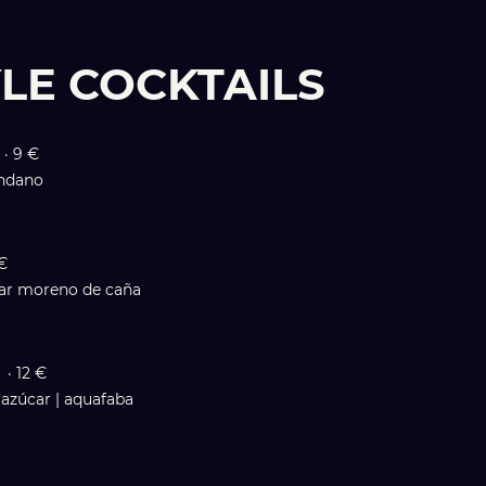
LE COCKTAILS
 · 9 €
ándano
 €
úcar moreno de caña
 · 12 €
 azúcar | aquafaba