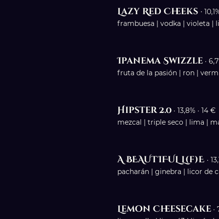
Lazy Red Cheeks
·
10,1%
frambuesa | vodka | violeta | 
Ipanema Swizzle
· 6,
fruta de la pasión | ron | ver
Hipster
2.0
· 13,8% · 14 €
mezcal | triple seco | lima | 
A BEAUTIFUL L(f)E
· 13
pacharán | ginebra | licor de 
Lemon Cheesecake
· 