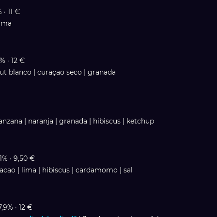
 · 11 €
lima
7% · 12 €
mut blanco | curaçao seco | granada
manzana | naranja | granada | hibiscus | ketchup
,1% · 9,50 €
cacao | lima | hibiscus | cardamomo | sal
7,9% · 12 €