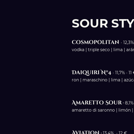
SOUR STY
cosmopolitan
· 12,3%
vodka | triple seco | lima | ar
Daiquiri Nº4
· 11,7% · 11
ron | maraschino | lima | az
Amaretto Sour
·
8,1%
amaretto di saronno | limón |
Aviation
·
13,4% · 12 €